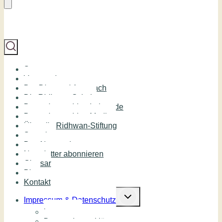
Start
Veranstaltungen
Der Diamond Approach
Die Ridhwan Schule
Deutschsprachige Lehrende
Deutschsprachige Medien
Über die Ridhwan-Stiftung
Spenden
Das Netzwerk
Newsletter abonnieren
Glossar
Blog
Kontakt
Untermenü
umschalten
Impressum & Datenschutz
Impressum
Datenschutzerklärung