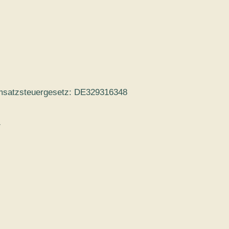
msatzsteuergesetz: DE329316348
V