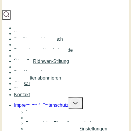
Start
Veranstaltungen
Der Diamond Approach
Die Ridhwan Schule
Deutschsprachige Lehrende
Deutschsprachige Medien
Über die Ridhwan-Stiftung
Spenden
Das Netzwerk
Newsletter abonnieren
Glossar
Blog
Kontakt
Untermenü
umschalten
Impressum & Datenschutz
Impressum
Datenschutzerklärung
Privatsphäre-Einstellungen ändern
Historie der Privatsphäre-Einstellungen