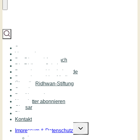
Start
Veranstaltungen
Der Diamond Approach
Die Ridhwan Schule
Deutschsprachige Lehrende
Deutschsprachige Medien
Über die Ridhwan-Stiftung
Spenden
Das Netzwerk
Newsletter abonnieren
Glossar
Blog
Kontakt
Untermenü
umschalten
Impressum & Datenschutz
Impressum