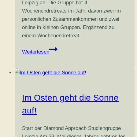
Leipzig an. Die Gruppe hat 4
Wochenendretreats im Jahr, davon zwei im
persönlichen Zusammenkommen und zwei
online in kleinen Gruppen. Ergänzend zu
einem Wochenendretreat…
Diamond
Weiterlesen
Approach
Wochenend-
Gruppe
Leipzig
Retreat
Im Osten geht die Sonne
I
2026
auf!
Start der Diamond Approach Studiengruppe
Leipzig Am 23. Mai dieses Jahres geht es los.