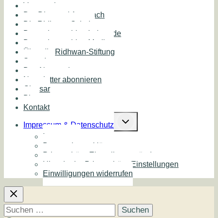
Veranstaltungen
Der Diamond Approach
Die Ridhwan Schule
Deutschsprachige Lehrende
Deutschsprachige Medien
Über die Ridhwan-Stiftung
Spenden
Das Netzwerk
Newsletter abonnieren
Glossar
Blog
Kontakt
Untermenü
umschalten
Impressum & Datenschutz
Impressum
Datenschutzerklärung
Privatsphäre-Einstellungen ändern
Historie der Privatsphäre-Einstellungen
Einwilligungen widerrufen
Suchen