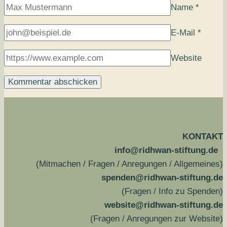
Name
*
E-Mail
*
Website
KONTAKT
info@ridhwan-stiftung.de
(Mitmachen / Fragen / Anregungen / Allgemeines)
spenden@ridhwan-stiftung.de
(Fragen / Info zu Spenden)
website@ridhwan-stiftung.de
(Fragen / Anregungen zur Website)