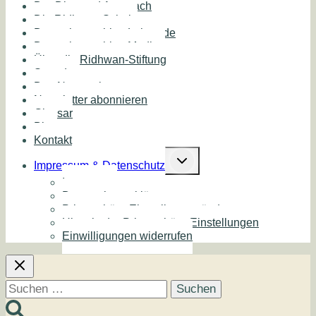
Der Diamond Approach
Die Ridhwan Schule
Deutschsprachige Lehrende
Deutschsprachige Medien
Über die Ridhwan-Stiftung
Spenden
Das Netzwerk
Newsletter abonnieren
Glossar
Blog
Kontakt
Untermenü
umschalten
Impressum & Datenschutz
Impressum
Datenschutzerklärung
Privatsphäre-Einstellungen ändern
Historie der Privatsphäre-Einstellungen
Einwilligungen widerrufen
Suchen
nach: