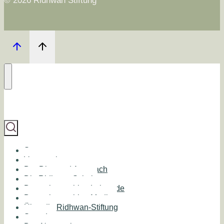
© 2026 Ridhwan Stiftung
Start
Veranstaltungen
Der Diamond Approach
Die Ridhwan Schule
Deutschsprachige Lehrende
Deutschsprachige Medien
Über die Ridhwan-Stiftung
Spenden