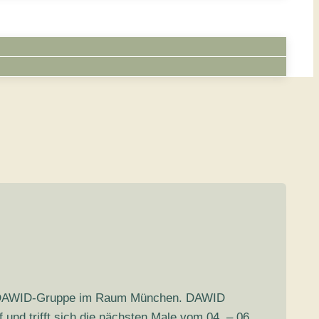
ige DAWID-Gruppe im Raum München. DAWID
d trifft sich die nächsten Male vom 04. – 06.