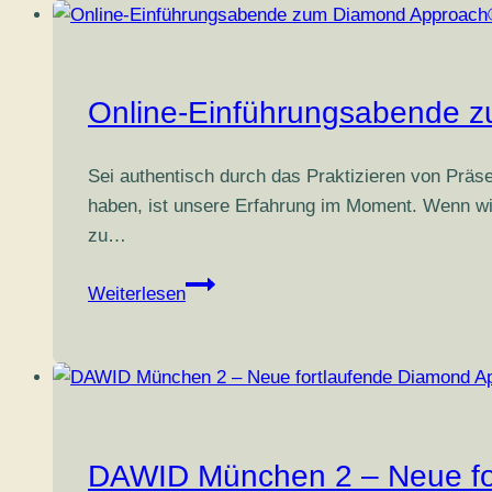
–
Info-
Treffen
mit
Online-Einführungsabende 
den
Lehrer*innen
Sei authentisch durch das Praktizieren von Präs
(online)
haben, ist unsere Erfahrung im Moment. Wenn wir
zu…
Online-
Weiterlesen
Einführungsabende
zum
Diamond
Approach®
DAWID München 2 – Neue fo