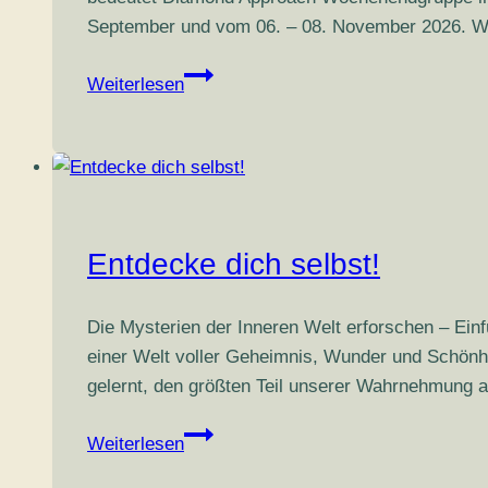
September und vom 06. – 08. November 2026. Wir
Dawid
Weiterlesen
München
2
–
Info-
Treffen
mit
Entdecke dich selbst!
den
Lehrer*innen
Die Mysterien der Inneren Welt erforschen – Einf
(online)
einer Welt voller Geheimnis, Wunder und Schönhe
gelernt, den größten Teil unserer Wahrnehmung 
Entdecke
Weiterlesen
dich