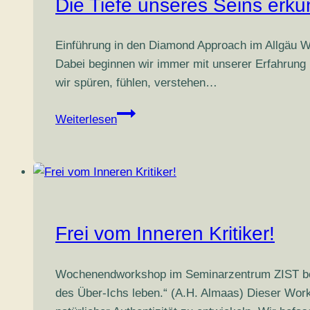
Die Tiefe unseres Seins erk
Potenzial
Einführung in den Diamond Approach im Allgäu Wi
Dabei beginnen wir immer mit unserer Erfahrung 
wir spüren, fühlen, verstehen…
Die
Weiterlesen
Tiefe
unseres
Seins
erkunden
Frei vom Inneren Kritiker!
Wochenendworkshop im Seminarzentrum ZIST bei P
des Über-Ichs leben.“ (A.H. Almaas) Dieser Work