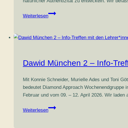
natürlicher Authentizität zu entwickeln. Wir bef
Frei
Weiterlesen
vom
Inneren
Kritiker!
Dawid München 2 – Info-Treff
Mit Konnie Schneider, Murielle Ades und Toni 
bedeutet Diamond Approach Wochenendgruppe in D
Februar und vom 09. – 12. April 2026. Wir laden 
Dawid
Weiterlesen
München
2