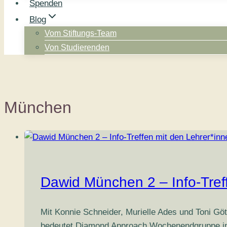
Spenden
Blog
Vom Stiftungs-Team
Von Studierenden
München
Dawid München 2 – Info-Treff
Mit Konnie Schneider, Murielle Ades und Toni 
bedeutet Diamond Approach Wochenendgruppe in D