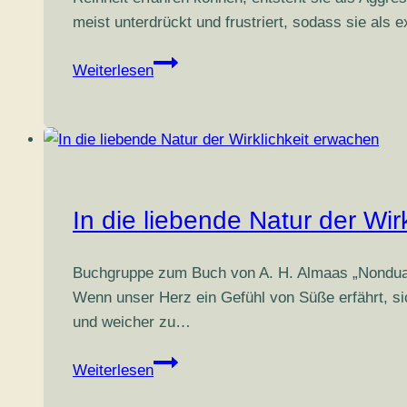
meist unterdrückt und frustriert, sodass sie als 
Wut
Weiterlesen
&
Stärke
Online
Seminar
In die liebende Natur der Wir
Buchgruppe zum Buch von A. H. Almaas „Nondual Lo
Wenn unser Herz ein Gefühl von Süße erfährt, si
und weicher zu…
In
Weiterlesen
die