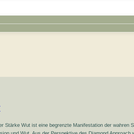
r
Stärke Wut ist eine begrenzte Manifestation der wahren Stä
ession und Wut. Aus der Perspektive des Diamond Approach wi