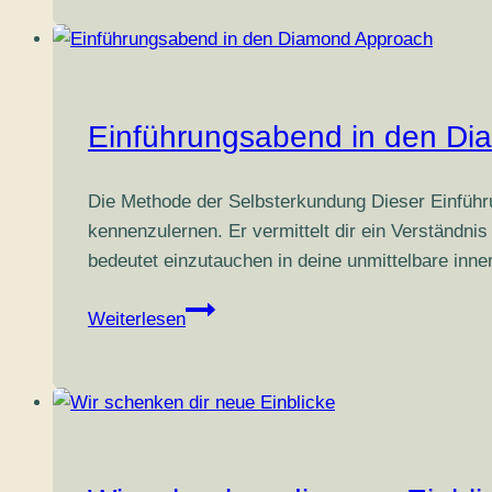
liebende
Natur
der
Wirklichkeit
erwachen
Einführungsabend in den D
Die Methode der Selbsterkundung Dieser Einführ
kennenzulernen. Er vermittelt dir ein Verständn
bedeutet einzutauchen in deine unmittelbare inn
Einführungsabend
Weiterlesen
in
den
Diamond
Approach