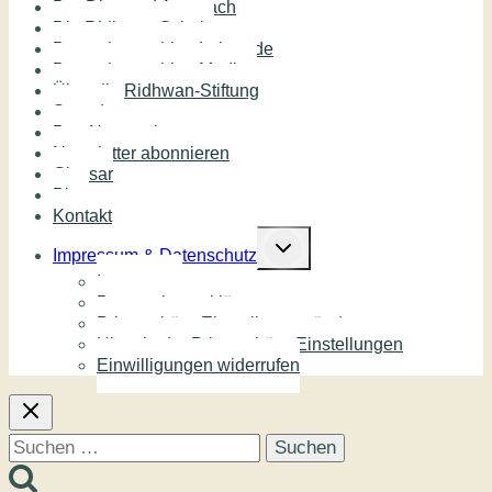
Der Diamond Approach
Die Ridhwan Schule
Deutschsprachige Lehrende
Deutschsprachige Medien
Über die Ridhwan-Stiftung
Spenden
Das Netzwerk
Newsletter abonnieren
Glossar
Blog
Kontakt
Untermenü
umschalten
Impressum & Datenschutz
Impressum
Datenschutzerklärung
Privatsphäre-Einstellungen ändern
Historie der Privatsphäre-Einstellungen
Einwilligungen widerrufen
Suchen
nach: