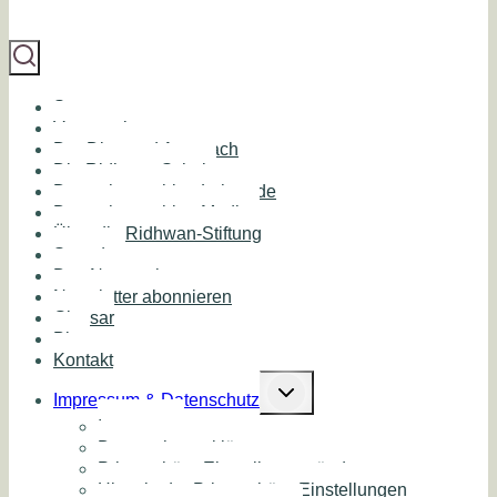
Start
Veranstaltungen
Der Diamond Approach
Die Ridhwan Schule
Deutschsprachige Lehrende
Deutschsprachige Medien
Über die Ridhwan-Stiftung
Spenden
Das Netzwerk
Newsletter abonnieren
Glossar
Blog
Kontakt
Untermenü
umschalten
Impressum & Datenschutz
Impressum
Datenschutzerklärung
Privatsphäre-Einstellungen ändern
Historie der Privatsphäre-Einstellungen