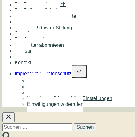
Der Diamond Approach
Die Ridhwan Schule
Deutschsprachige Lehrende
Deutschsprachige Medien
Über die Ridhwan-Stiftung
Spenden
Das Netzwerk
Newsletter abonnieren
Glossar
Blog
Kontakt
Untermenü
umschalten
Impressum & Datenschutz
Impressum
Datenschutzerklärung
Privatsphäre-Einstellungen ändern
Historie der Privatsphäre-Einstellungen
Einwilligungen widerrufen
Suchen
nach: