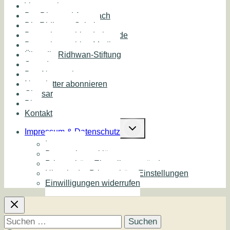
Veranstaltungen
Der Diamond Approach
Die Ridhwan Schule
Deutschsprachige Lehrende
Deutschsprachige Medien
Über die Ridhwan-Stiftung
Spenden
Das Netzwerk
Newsletter abonnieren
Glossar
Blog
Kontakt
Untermenü
umschalten
Impressum & Datenschutz
Impressum
Datenschutzerklärung
Privatsphäre-Einstellungen ändern
Historie der Privatsphäre-Einstellungen
Einwilligungen widerrufen
Suchen