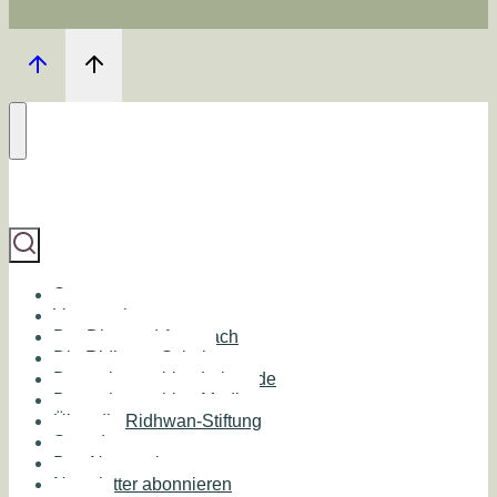
Start
Veranstaltungen
Der Diamond Approach
Die Ridhwan Schule
Deutschsprachige Lehrende
Deutschsprachige Medien
Über die Ridhwan-Stiftung
Spenden
Das Netzwerk
Newsletter abonnieren